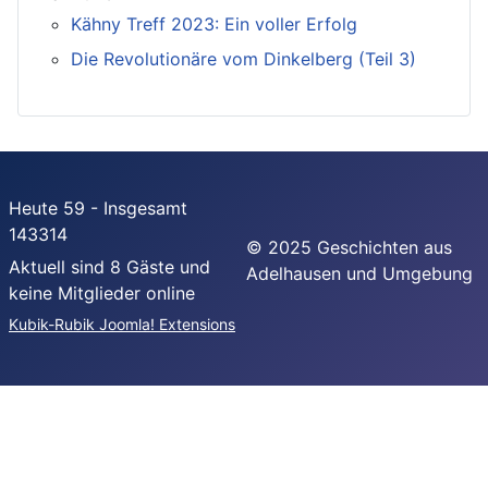
Kähny Treff 2023: Ein voller Erfolg
Die Revolutionäre vom Dinkelberg (Teil 3)
Heute 59 - Insgesamt
143314
© 2025 Geschichten aus
Aktuell sind 8 Gäste und
Adelhausen und Umgebung
keine Mitglieder online
Kubik-Rubik Joomla! Extensions