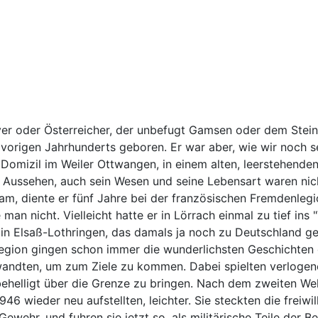
er oder Österreicher, der unbefugt Gamsen oder dem Steinbo
s vorigen Jahrhunderts geboren. Er war aber, wie wir noch 
Domizil im Weiler Ottwangen, in einem alten, leerstehenden
es Aussehen, auch sein Wesen und seine Lebensart waren ni
am, diente er fünf Jahre bei der französischen Fremdenleg
an nicht. Vielleicht hatte er in Lörrach einmal zu tief ins "
t in Elsaß-Lothringen, das damals ja noch zu Deutschland 
Legion gingen schon immer die wunderlichsten Geschichten 
andten, um zum Ziele zu kommen. Dabei spielten verlogene
helligt über die Grenze zu bringen. Nach dem zweiten Welt
6 wieder neu aufstellten, leichter. Sie steckten die freiw
 Gewehr, und fuhren sie jetzt so, als militärische Teile der