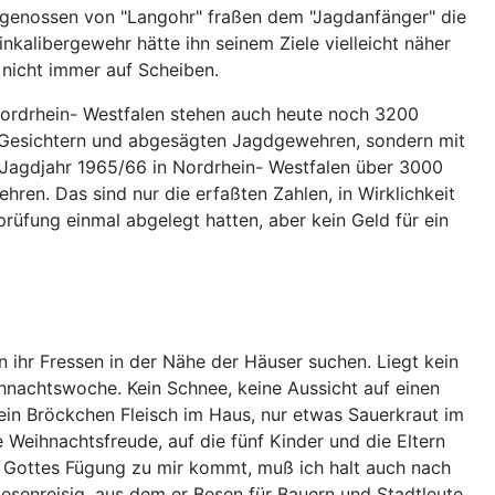
tgenossen von "Langohr" fraßen dem "Jagdanfänger" die
alibergewehr hätte ihn seinem Ziele vielleicht näher
nicht immer auf Scheiben.
Nordrhein- Westfalen stehen auch heute noch 3200
zen Gesichtern und abgesägten Jagdgewehren, sondern mit
 Jagdjahr 1965/66 in Nordrhein- Westfalen über 3000
ren. Das sind nur die erfaßten Zahlen, in Wirklichkeit
prüfung einmal abgelegt hatten, aber kein Geld für ein
 ihr Fressen in der Nähe der Häuser suchen. Liegt kein
ihnachtswoche. Kein Schnee, keine Aussicht auf einen
kein Bröckchen Fleisch im Haus, nur etwas Sauerkraut im
 Weihnachtsfreude, auf die fünf Kinder und die Eltern
h Gottes Fügung zu mir kommt, muß ich halt auch nach
senreisig, aus dem er Besen für Bauern und Stadtleute