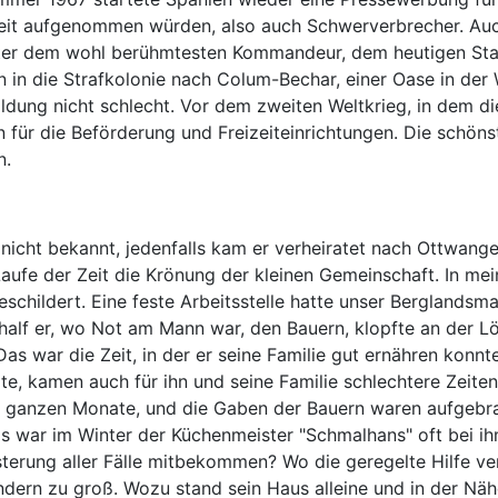
eit aufgenommen würden, also auch Schwerverbrecher. Auch
ter dem wohl berühmtesten Kommandeur, dem heutigen Staats
n in die Strafkolonie nach Colum-Bechar, einer Oase in der
ldung nicht schlecht. Vor dem zweiten Weltkrieg, in dem di
für die Beförderung und Freizeiteinrichtungen. Die schönst
n.
nicht bekannt, jedenfalls kam er verheiratet nach Ottwang
aufe der Zeit die Krönung der kleinen Gemeinschaft. In m
geschildert. Eine feste Arbeitsstelle hatte unser Berglands
alf er, wo Not am Mann war, den Bauern, klopfte an der Lö
s war die Zeit, in der er seine Familie gut ernähren konnt
te, kamen auch für ihn und seine Familie schlechtere Zeite
die ganzen Monate, und die Gaben der Bauern waren aufgebr
 war im Winter der Küchenmeister "Schmalhans" oft bei ihm
isterung aller Fälle mitbekommen? Wo die geregelte Hilfe
indern zu groß. Wozu stand sein Haus alleine und in der Nä