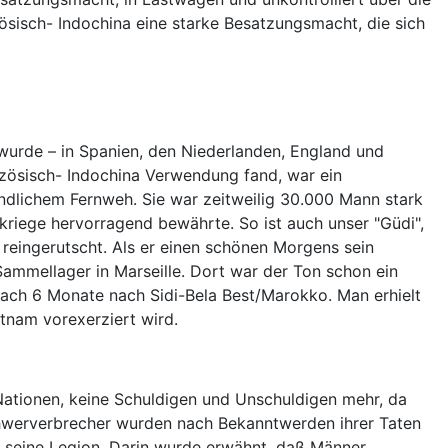
ösisch- Indochina eine starke Besatzungsmacht, die sich
 wurde – in Spanien, den Niederlanden, England und
nzösisch- Indochina Verwendung fand, war ein
ndlichem Fernweh. Sie war zeitweilig 30.000 Mann stark
kriege hervorragend bewährte. So ist auch unser "Güdi",
eingerutscht. Als er einen schönen Morgens sein
ammellager in Marseille. Dort war der Ton schon ein
anach 6 Monate nach Sidi-Bela Best/Marokko. Man erhielt
etnam vorexerziert wird.
Nationen, keine Schuldigen und Unschuldigen mehr, da
chwerverbrecher wurden nach Bekanntwerden ihrer Taten
r seine Legion. Darin wurde erwähnt, daß Männer