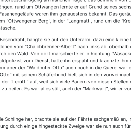
gängen, rund um Ottwangen lernte er auf Grund seines sechs
Fasanengeläufe waren ihm genauestens bekannt. Das geräus
m "Ottwangener Berg", in der "Langmatt", rund um die "Kreuz
ntasche.
esendraht, hängte sie auf den Unterarm, dazu eine kleine 
ldchen vom "Chalchbrenner-Albert" nach links ab, oberhal
ch den Wald. Von dort marschierte er in Richtung "Wasacke
er Waldpolizist vom Dienst, hatte ihn erspäht und krächzte 
 aber der "Waldhüter Otto" auch noch in die Quere, war er
Otto" mit seinem Schäferhund hielt sich in den vorweihnac
er "Lerütti" auf, weil sich viele Bauern von diesen Stellen 
zu peilen. Es war alles still, auch der "Markwart", wir er v
die Schlinge her, brachte sie auf der Fährte sachgemäß an, 
ng durch einige hingesteckte Zweige war sie nun auch für