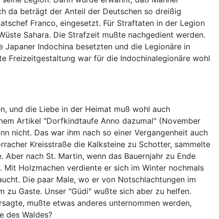
 da beträgt der Anteil der Deutschen so dreißig
chef Franco, eingesetzt. Für Straftaten in der Legion
 Wüste Sahara. Die Strafzeit mußte nachgedient werden.
e Japaner Indochina besetzten und die Legionäre in
e Freizeitgestaltung war für die Indochinalegionäre wohl
en, und die Liebe in der Heimat muß wohl auch
einem Artikel "Dorfkindtaufe Anno dazumal" (November
mann nicht. Das war ihm nach so einer Vergangenheit auch
rracher Kreisstraße die Kalksteine zu Schotter, sammelte
e. Aber nach St. Martin, wenn das Bauernjahr zu Ende
n. Mit Holzmachen verdiente er sich im Winter nochmals
aucht. Die paar Male, wo er von Notschlachtungen im
 zu Gaste. Unser "Güdi" wußte sich aber zu helfen.
 versagte, mußte etwas anderes unternommen werden,
he des Waldes?