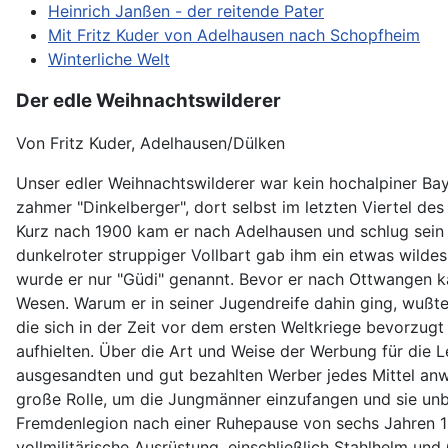
Heinrich Janßen - der reitende Pater
Mit Fritz Kuder von Adelhausen nach Schopfheim
Winterliche Welt
Der edle Weihnachtswilderer
Von Fritz Kuder, Adelhausen/Dülken
Unser edler Weihnachtswilderer war kein hochalpiner Bay
zahmer "Dinkelberger", dort selbst im letzten Viertel de
Kurz nach 1900 kam er nach Adelhausen und schlug sein 
dunkelroter struppiger Vollbart gab ihm ein etwas wild
wurde er nur "Güdi" genannt. Bevor er nach Ottwangen k
Wesen. Warum er in seiner Jugendreife dahin ging, wußte m
die sich in der Zeit vor dem ersten Weltkriege bevorzug
aufhielten. Über die Art und Weise der Werbung für die 
ausgesandten und gut bezahlten Werber jedes Mittel anw
große Rolle, um die Jungmänner einzufangen und sie unbe
Fremdenlegion nach einer Ruhepause von sechs Jahren 194
vollmilitärische Ausrüstung, einschließlich Stahlhelm und