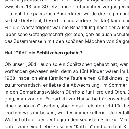
zwischen 18 und 30 jetzt ohne Prüfung ihrer Vergangenh
Prozent. Im spanischen Bürgerkrieg wurde die Legion un
selbst (Diebstahl, Desertion und andere Delikte) kam ma
Für die "Anständigen" war die Behandlung nach der Ausbi
japanische Gefangenschaft gerieten, gab es auch Schulen 
das Zusammensein mit den schönen Mädchen von Saigo
Hat "Güdi" ein Schätzchen gehabt?
Ob unser „Güdi" auch so ein Schätzchen gehabt hat, war 
vorhanden gewesen sein, denn so fünf Kinder waren im L
1968) habe ich eine fürstliche Taufe eines "Güdikindes" 
zu unromantisch, er liebte die Abwechslung. Im Sommer h
in den Gemarkungswäldern Dürrholz für Herd und Ofen. Da
ging, man von der Feldarbeit zur Hausarbeit überwechsel
einen schönen Groschen, aber dieser reichte nicht für 
Dorfe etwas mitbekam, wurden immer seltener. Jedenfalls
Wofür hatte er bei der Legion den sechsten Sinn zur Me
dafür war seine Liebe zu seiner "Kathrin" und den fünf K