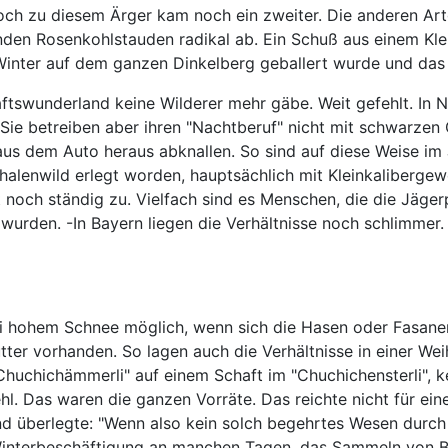
och zu diesem Ärger kam noch ein zweiter. Die anderen Ar
n Rosenkohlstauden radikal ab. Ein Schuß aus einem Kleink
Winter auf dem ganzen Dinkelberg geballert wurde und das 
ftswunderland keine Wilderer mehr gäbe. Weit gefehlt. In 
e. Sie betreiben aber ihren "Nachtberuf" nicht mit schwar
aus dem Auto heraus abknallen. So sind auf diese Weise im
lenwild erlegt worden, hauptsächlich mit Kleinkalibergeweh
t noch ständig zu. Vielfach sind es Menschen, die die Jäger
wurden. -In Bayern liegen die Verhältnisse noch schlimmer.
bei hohem Schnee möglich, wenn sich die Hasen oder Fasanen
tter vorhanden. So lagen auch die Verhältnisse in einer We
"Chuchichämmerli" auf einem Schaft im "Chuchichensterli", 
l. Das waren die ganzen Vorräte. Das reichte nicht für eine
und überlegte: "Wenn also kein solch begehrtes Wesen durc
 Winterbeschäftigung an manchen Tagen, das Sammeln von Be