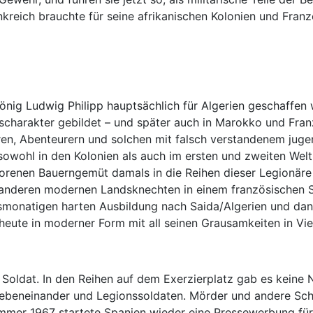
kreich brauchte für seine afrikanischen Kolonien und Franz
önig Ludwig Philipp hauptsächlich für Algerien geschaffen
nscharakter gebildet – und später auch in Marokko und Fra
en, Abenteurern und solchen mit falsch verstandenem juge
 sowohl in den Kolonien als auch im ersten und zweiten Welt
enen Bauerngemüt damals in die Reihen dieser Legionäre r
t anderen modernen Landsknechten in einem französischen S
echsmonatigen harten Ausbildung nach Saida/Algerien und d
 heute in moderner Form mit all seinen Grausamkeiten in Vi
oldat. In den Reihen auf dem Exerzierplatz gab es keine 
. nebeneinander und Legionssoldaten. Mörder und andere S
 Sommer 1967 startete Spanien wieder eine Pressewerbung fü