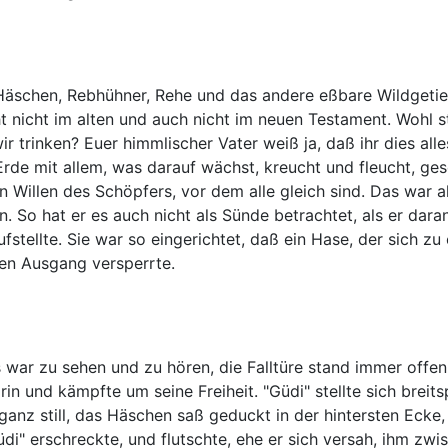
n Häschen, Rebhühner, Rehe und das andere eßbare Wildgetier,
ht nicht im alten und auch nicht im neuen Testament. Wohl 
ir trinken? Euer himmlischer Vater weiß ja, daß ihr dies all
de mit allem, was darauf wächst, kreucht und fleucht, ges
Willen des Schöpfers, vor dem alle gleich sind. Das war al
. So hat er es auch nicht als Sünde betrachtet, als er dara
stellte. Sie war so eingerichtet, daß ein Hase, der sich zu 
 den Ausgang versperrte.
war zu sehen und zu hören, die Falltüre stand immer offen. 
n und kämpfte um seine Freiheit. "Güdi" stellte sich breit
anz still, das Häschen saß geduckt in der hintersten Ecke
üdi" erschreckte, und flutschte, ehe er sich versah, ihm zw