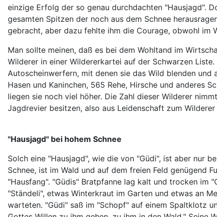
einzige Erfolg der so genau durchdachten "Hausjagd". D
gesamten Spitzen der noch aus dem Schnee herausragende
gebracht, aber dazu fehlte ihm die Courage, obwohl im 
Man sollte meinen, daß es bei dem Wohltand im Wirtscha
Wilderer in einer Wildererkartei auf der Schwarzen List
Autoscheinwerfern, mit denen sie das Wild blenden und 
Hasen und Kaninchen, 565 Rehe, Hirsche und anderes Scha
liegen sie noch viel höher. Die Zahl dieser Wilderer nimm
Jagdrevier besitzen, also aus Leidenschaft zum Wilderer 
"Hausjagd" bei hohem Schnee
Solch eine "Hausjagd", wie die von "Güdi", ist aber nur 
Schnee, ist im Wald und auf dem freien Feld genügend Fu
"Hausfang". "Güdis" Bratpfanne lag kalt und trocken im 
"Ständeli", etwas Winterkraut im Garten und etwas an Meh
warteten. "Güdi" saß im "Schopf" auf einem Spaltklotz 
Gottes Willen zu ihm gehen, zu ihm in den Wald." Seine