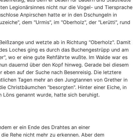
ten Legionärsinnes nicht nur die Vogel- und Tiersprache
chlose Anpirschen hatte er in den Dschungeln in
eiche", dem "Urmis", im "Oberholz", der "Lerütti", rund
Beißzange und wetzte ab in Richtung "Oberholz". Damit
b des Loches ging es durch das Buchengestrüpp und am
r", wo er eine gute Rehfährte wußte. Im Walde war es
ihm nun dauernd über den Kopf hinweg. Gerade bei diesem
 eben auf der Suche nach Besenreisig. Die letztere
htlichen Tagen mehr an den Jungtannen von Grether in
die Christbäumchen "besorgten". Hinter einer Eiche, in
on Löns genannt wurde, hatte sich beruhigt.
indem er ein Ende des Drahtes an einer
 die Rehe nicht mehr zu erkennen. Aber dem