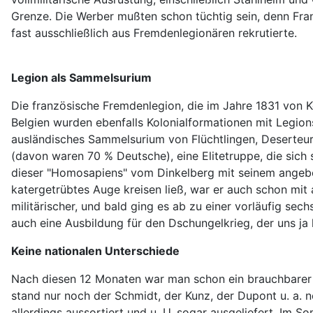
Grenze. Die Werber mußten schon tüchtig sein, denn Fran
fast ausschließlich aus Fremdenlegionären rekrutierte.
Legion als Sammelsurium
Die französische Fremdenlegion, die im Jahre 1831 von K
Belgien wurden ebenfalls Kolonialformationen mit Legio
ausländisches Sammelsurium von Flüchtlingen, Deserteur
(davon waren 70 % Deutsche), eine Elitetruppe, die sich
dieser "Homosapiens" vom Dinkelberg mit seinem angebor
katergetrübtes Auge kreisen ließ, war er auch schon mi
militärischer, und bald ging es ab zu einer vorläufig s
auch eine Ausbildung für den Dschungelkrieg, der uns ja
Keine nationalen Unterschiede
Nach diesen 12 Monaten war man schon ein brauchbarer S
stand nur noch der Schmidt, der Kunz, der Dupont u. a
allerdings aussortiert und u. U. sogar ausgeliefert. Im