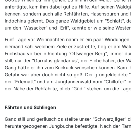
anfertigte, kam ihm dabei gut zu Hilfe. Auf seinen Wald
kennen, sondern auch alle Rehfährten, Hasenspuren und 
Indochina gelernt. Das ganze Waldgebiet um "Schlatt", de
um den "Wasacker" und "Erli", kannte er wie seine Weste
Fünf Tage vor Weihnachten nahm er ein paar Windungen B
niemand sah, welchem Ziele er zustrebte, bog er am Wä
Fuchsbau vorbei in Richtung "Ottwanger Berg", immer dur
still, nur der "Garrulus glandarius", der Eichelhäher, d
Gang hätte er ihn zum Kuckuck wünschen können. Kam ihm
Gefahr war aber doch nicht so goß. Der grüngekleidete "
der "Erlematt" und am Jungtannenwald vom "Chillofer" in d
der Nähe der Rehfährte, blieb "Güdi" stehen, um die Lage 
Fährten und Schlingen
Ganz still und geräuschlos stellte unser "Schwarzjäger" 
heruntergezogenen Jungbuche befestigte. Nach der Tarnu