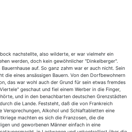
ck nachstellte, also wilderte, er war vielmehr ein
sehen werden, doch kein gewöhnlicher "Dinkelberger".
 Bauernhause auf. So ganz zahm war er auch nicht. Sein
cht die eines ansässigen Bauern. Von den Dorfbewohnern
ion, das war wohl auch der Grund für sein etwas fremdes
Viertele" geschaut und fiel einem Werber in die Finger,
gehörte, und in den benachbarten deutschen Grenzstädten
durch die Lande. Feststeht, daß die von Frankreich
 Versprechungen, Alkohol und Schlaftabletten eine
kriege machten es sich die Franzosen, die die
illigen und geworbenen Männer einfach in eine
 Besatzungsmacht, in Lastwagen und unkontrolliert über die