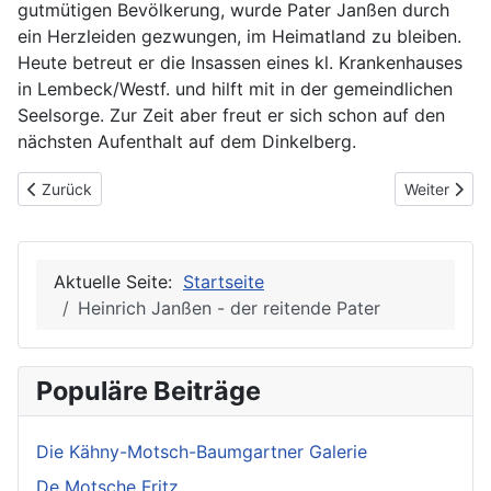
gutmütigen Bevölkerung, wurde Pater Janßen durch
ein Herzleiden gezwungen, im Heimatland zu bleiben.
Heute betreut er die Insassen eines kl. Krankenhauses
in Lembeck/Westf. und hilft mit in der gemeindlichen
Seelsorge. Zur Zeit aber freut er sich schon auf den
nächsten Aufenthalt auf dem Dinkelberg.
Vorheriger Beitrag: Gastwirtschaft zur Sonne in Gersbach: Wie g
Nächster Be
Zurück
Weiter
Aktuelle Seite:
Startseite
Heinrich Janßen - der reitende Pater
Populäre Beiträge
Die Kähny-Motsch-Baumgartner Galerie
De Motsche Fritz